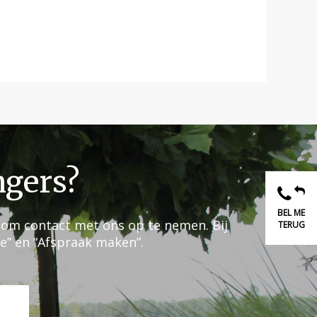
ngers?
BEL ME
 om contact met ons op te nemen. Bij
TERUG
te” en “Afspraak maken”.